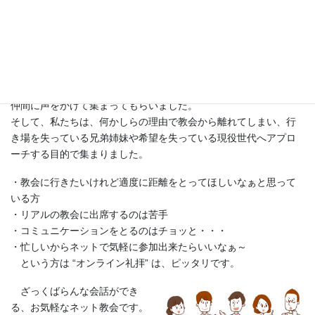
け虚しさを覚え、かえってその
事がアイデンティティの確立に役立ちました。神さまが見守り、
導いて下さったのだと理解しました。ルカによる福音書15章11-32
節の放蕩息子に出てくる弟だと気づいた瞬間です。
私は、このような信仰体験をし、何かお役に立ちたいと祈り、
仲間に声をかけて集まってもらいました。
そして、私たちは、何かしらの理由で教会から離れてしまい、行
き場を失っている兄弟姉妹や希望を失っている現役世代へアプロ
ーチする目的で集まりました。
・教会に行きたいけれど適度に距離をとってほしいなぁと思って
いる方
・リアルの教会に出席するのは苦手
・コミュニケーションをとるのはチョッと・・・
・忙しいからネットで気軽に参加出来たらいいなぁ～
という方は “オンライン礼拝” は、ピッタリです。
ざっくばらんな会話ができ
る、お気軽なネット教会です。