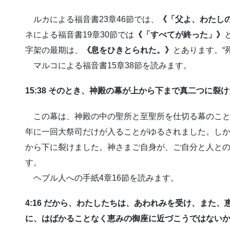
ルカによる福音書23章46節では、
《「父よ、わたし
ネによる福音書19章30節では
《「すべてが終った」》
字架の最期は、
《息をひきとられた。》
とあります。“
マルコによる福音書15章38節を読みます。
15:38 そのとき、神殿の幕が上から下まで真二つに裂
この幕は、神殿の中の聖所と至聖所を仕切る幕のこと
年に一回大祭司だけが入ることがゆるされました。し
から下に裂けました。神さまご自身が、ご自分と人と
す。
ヘブル人への手紙4章16節を読みます。
4:16 だから、わたしたちは、あわれみを受け、また
に、はばかることなく恵みの御座に近づこうではない