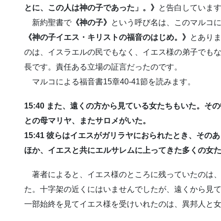
とに、この人は神の子であった」。》
と告白していま
新約聖書で
《神の子》
という呼び名は、このマルコ
《神の子イエス・キリストの福音のはじめ。》
とあり
のは、イスラエルの民でもなく、イエス様の弟子でも
長です。責任ある立場の証言だったのです。
マルコによる福音書15章40-41節を読みます。
15:40 また、遠くの方から見ている女たちもいた。
との母マリヤ、またサロメがいた。
15:41 彼らはイエスがガリラヤにおられたとき、そ
ほか、イエスと共にエルサレムに上ってきた多くの女
著者によると、イエス様のところに残っていたのは、
た。十字架の近くにはいませんでしたが、遠くから見
一部始終を見てイエス様を受けいれたのは、異邦人と