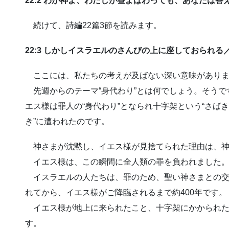
22:2 わが神よ、わたしが昼よばわっても、あなたは
続けて、詩編22篇3節を読みます。
22:3 しかしイスラエルのさんびの上に座しておられ
ここには、私たちの考えが及ばない深い意味がありま
先週からのテーマ“身代わり”とは何でしょう。そうです
エス様は罪人の“身代わり”となられ十字架という“さば
き”に遭われたのです。
神さまが沈黙し、イエス様が見捨てられた理由は、神
イエス様は、この瞬間に全人類の罪を負われました
イスラエルの人たちは、罪のため、聖い神さまとの交
れてから、イエス様がご降臨されるまで約400年です。
イエス様が地上に来られたこと、十字架にかかられたこ
す。