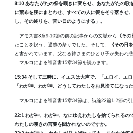
8:10 あなたがたの祭を嘆きに変らせ、あなたがたの
に荒布を腰にまとわせ、すべての人に髪をそり落させ
し、その終りを、苦い日のようにする」。
アモス書8章9-10節の前の記事からの文脈から
《その
たことを祝う、過越の祭りでした。そして、
《その日
と書かれています。父なる神さまのひとり子が失われ
マルコによる福音書15章34節を読みます。
15:34 そして三時に、イエスは大声で、「エロイ、
「わが神、わが神、どうしてわたしをお見捨てになっ
マルコによる福音書15章34節は、詩編22篇1-2節の
22:1 わが神、わが神、なにゆえわたしを捨てられる
わたしの嘆きの言葉を聞かれないのですか。