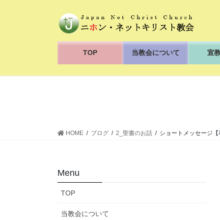
コ
ナ
ン
ビ
テ
ゲ
ン
ー
ツ
シ
TOP
当教会について
宣
へ
ョ
ス
ン
キ
に
ッ
移
プ
動
HOME
ブログ
2_聖書のお話
ショートメッセージ【
Menu
TOP
当教会について