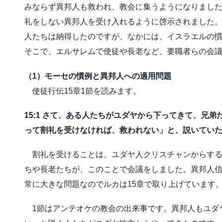
みならず異邦人も救われ、教会に集うようになりました
礼をしない異邦人を受け入れるように啓示されました。
人たちは納得したのですが、なかには、イスラエルの
そこで、エルサレムで使徒や長老など、要職者らの会
（1）モーセの慣例と異邦人への適用問題
使徒行伝15章1節を読みます。
15:1 さて、ある人たちがユダヤから下ってきて、兄
って割礼を受けなければ、救われない」と、説いてい
割礼を受けることは、ユダヤ人クリスチャンからする
ちや長老たちが、このことで会議をしました。異邦人
常に大きな問題なのでルカは15章で取り上げています
1節はアンテオケの教会の出来事です。異邦人もユダ