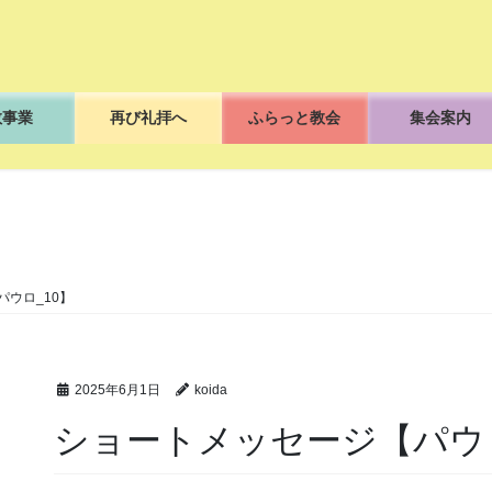
教事業
再び礼拝へ
ふらっと教会
集会案内
ブログ
ウロ_10】
2025年6月1日
koida
ショートメッセージ【パウロ