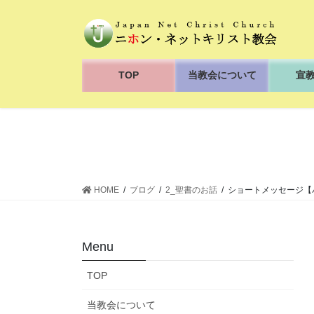
コ
ナ
ン
ビ
テ
ゲ
ン
ー
ツ
シ
TOP
当教会について
宣
へ
ョ
ス
ン
キ
に
ッ
移
プ
動
HOME
ブログ
2_聖書のお話
ショートメッセージ【パ
Menu
TOP
当教会について