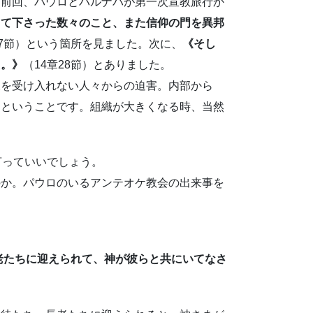
。前回、パウロとバルナバが第一次宣教旅行か
して下さった数々のこと、また信仰の門を異邦
27節）という箇所を見ました。次に、
《そし
た。》
（14章28節）とありました。
を受け入れない人々からの迫害。内部から
たということです。組織が大きくなる時、当然
言っていいでしょう。
か。パウロのいるアンテオケ教会の出来事を
。
長老たちに迎えられて、神が彼らと共にいてなさ