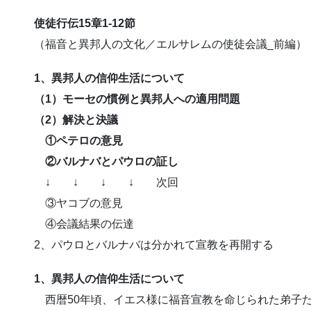
使徒行伝15章1-12節
（福音と異邦人の文化／エルサレムの使徒会議_前編）
1、異邦人の信仰生活について
（1）モーセの慣例と異邦人への適用問題
（2）解決と決議
①ペテロの意見
②バルナバとパウロの証し
↓ ↓ ↓ ↓ 次回
③ヤコブの意見
④会議結果の伝達
2、パウロとバルナバは分かれて宣教を再開する
1、異邦人の信仰生活について
西暦50年頃、イエス様に福音宣教を命じられた弟子