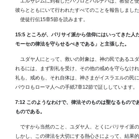
エルサレムに到着したパウロとバルナバは、教会と使
彼らとともにいて行われたすべてのことを報告しまし
使徒行伝15章5節を読みます。
15:5 ところが、パリサイ派から信仰にはいってきた
モーセの律法を守らせるべきである」と主張した。
ユダヤ人にとって、救いの対象は、神の民であるユダ
れるには、まず割礼を受け、その他の戒めを守らなけ
礼も、戒めも、それ自体は、神さまがイスラエルの民
パウロもローマ人への手紙7章12節で証ししています。
7:12 このようなわけで、律法そのものは聖なるもの
ものである。
ですから当然のこと、ユダヤ人、とくにパリサイ派の
しかし、この律法を大切にする熱心さによって、結果